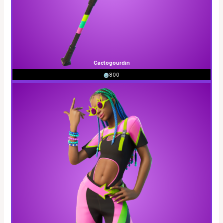
Cactogourdin
800