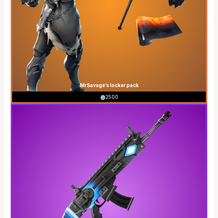
MrSavage’s locker pack
2500