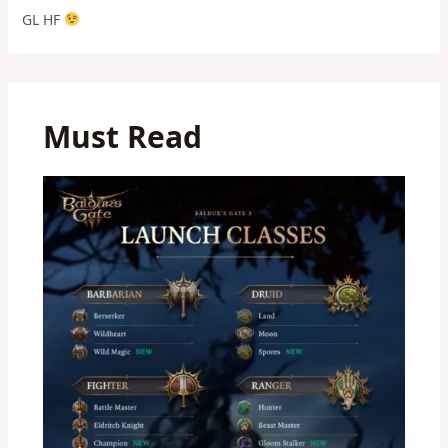
GL HF
Must Read