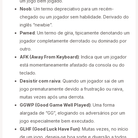
um jogo bem jogado.
Noob
: Um termo depreciativo para um recém-
chegado ou um jogador sem habilidade. Derivado do
inglês “newbie”.
Pwned
: Um termo de gíria, tipicamente denotando um
jogador completamente derrotado ou dominado por
outro.
AFK (Away From Keyboard)
: Indica que um jogador
está momentaneamente afastado da consola ou do
teclado.
Desistir com raiva
: Quando um jogador sai de um
jogo prematuramente devido a frustração ou raiva,
muitas vezes após uma derrota.
GGWP (Good Game Well Played)
: Uma forma
alargada de “GG”, elogiando os adversários por um
jogo especialmente bem executado.
GLHF (Good Luck Have Fun)
: Muitas vezes, no início
de um jogo, deseja-se boa sorte e diversão a todos